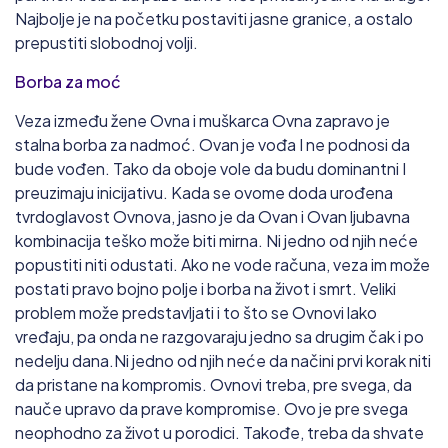
Najbolje je na početku postaviti jasne granice, a ostalo
prepustiti slobodnoj volji.
Borba za moć
Veza između žene Ovna i muškarca Ovna zapravo je
stalna borba za nadmoć. Ovan je vođa I ne podnosi da
bude vođen. Tako da oboje vole da budu dominantni I
preuzimaju inicijativu. Kada se ovome doda urođena
tvrdoglavost Ovnova, jasno je da Ovan i Ovan ljubavna
kombinacija teško može biti mirna. Ni jedno od njih neće
popustiti niti odustati. Ako ne vode računa, veza im može
postati pravo bojno polje i borba na život i smrt. Veliki
problem može predstavljati i to što se Ovnovi lako
vređaju, pa onda ne razgovaraju jedno sa drugim čak i po
nedelju dana.Ni jedno od njih neće da načini prvi korak niti
da pristane na kompromis. Ovnovi treba, pre svega, da
nauče upravo da prave kompromise. Ovo je pre svega
neophodno za život u porodici. Takođe, treba da shvate