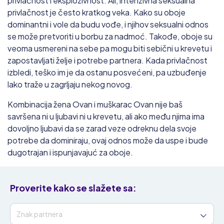
privlačnost i eksplozivnost. Ali, intenzivna seksualna
privlačnost je često kratkog veka. Kako su oboje
dominantni i vole da budu vođe, i njihov seksualni odnos
se može pretvoriti u borbu za nadmoć. Takođe, oboje su
veoma usmereni na sebe pa mogu biti sebični u krevetu i
zapostavljati želje i potrebe partnera. Kada privlačnost
izbledi, teško im je da ostanu posvećeni, pa uzbuđenje
lako traže u zagrljaju nekog novog.
Kombinacija žena Ovan i muškarac Ovan nije baš
savršena ni u ljubavi ni u krevetu, ali ako među njima ima
dovoljno ljubavi da se zarad veze odreknu dela svoje
potrebe da dominiraju, ovaj odnos može da uspe i bude
dugotrajan i ispunjavajuć za oboje.
Proverite
kako se slažete sa: