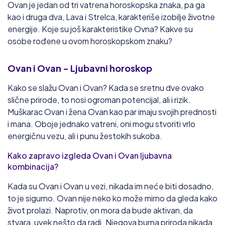
Ovan je jedan od tri vatrena horoskopska znaka, pa ga
kao i druga dva, Lava i Strelca, karakteriše izobilje životne
energije. Koje su još karakteristike Ovna? Kakve su
osobe rođene u ovom horoskopskom znaku?
Ovan
i Ovan
- Ljubavni horoskop
Kako se slažu Ovan i Ovan? Kada se sretnu dve ovako
slične prirode, to nosi ogroman potencijal, ali i rizik.
Muškarac Ovan i žena Ovan kao par imaju svojih prednosti
i mana. Oboje jednako vatreni, oni mogu stvoriti vrlo
energičnu vezu, ali i punu žestokih sukoba.
Kako zapravo izgleda Ovan i Ovan ljubavna
kombinacija?
Kada su Ovan i Ovan u vezi, nikada im neće biti dosadno,
to je sigurno. Ovan nije neko ko može mirno da gleda kako
život prolazi. Naprotiv, on mora da bude aktivan, da
stvara, uvek nešto da radi. Njegova burna priroda nikada