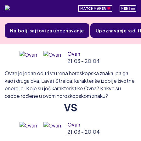
MATCHMAKER
MENI
Najbolji sajtovi za upoznavanje
Upoznavanje radi f
Ovan
21.03 - 20.04
Ovan je jedan od tri vatrena horoskopska znaka, pa ga
kao i druga dva, Lava i Strelca, karakteriše izobilje životne
energije. Koje su još karakteristike Ovna? Kakve su
osobe rođene u ovom horoskopskom znaku?
VS
Ovan
21.03 - 20.04