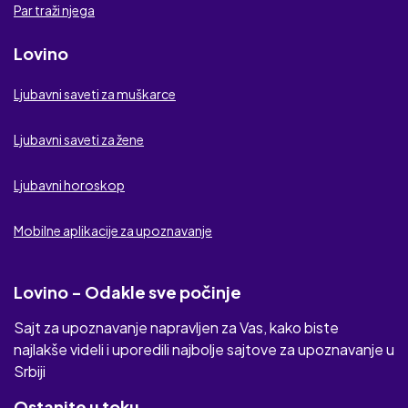
Par traži njega
Tajni kontakt
Lovino
Ljubavna veza
Ljubavni saveti za muškarce
Flirtic
Ljubavni saveti za žene
Elmaz
Ljubavni horoskop
Mobilne aplikacije za upoznavanje
Lovino - Odakle sve počinje
Sajt za upoznavanje napravljen za Vas, kako biste
najlakše videli i uporedili najbolje sajtove za upoznavanje u
Srbiji
Ostanite u toku