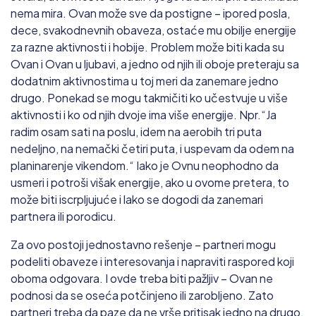
nema mira. Ovan može sve da postigne – ipored posla,
dece, svakodnevnih obaveza, ostaće mu obilje energije
za razne aktivnosti i hobije. Problem može biti kada su
Ovan i Ovan u ljubavi, a jedno od njih ili oboje preteraju sa
dodatnim aktivnostima u toj meri da zanemare jedno
drugo. Ponekad se mogu takmičiti ko učestvuje u više
aktivnosti i ko od njih dvoje ima više energije. Npr.“Ja
radim osam sati na poslu, idem na aerobih tri puta
nedeljno, na nemački četiri puta, i uspevam da odem na
planinarenje vikendom.“ Iako je Ovnu neophodno da
usmeri i potroši višak energije, ako u ovome pretera, to
može biti iscrpljujuće i lako se dogodi da zanemari
partnera ili porodicu.
Za ovo postoji jednostavno rešenje – partneri mogu
podeliti obaveze i interesovanja i napraviti raspored koji
oboma odgovara. I ovde treba biti pažljiv – Ovan ne
podnosi da se oseća potčinjeno ili zarobljeno. Zato
partneri treba da paze da ne vrše pritisak jedno na drugo.