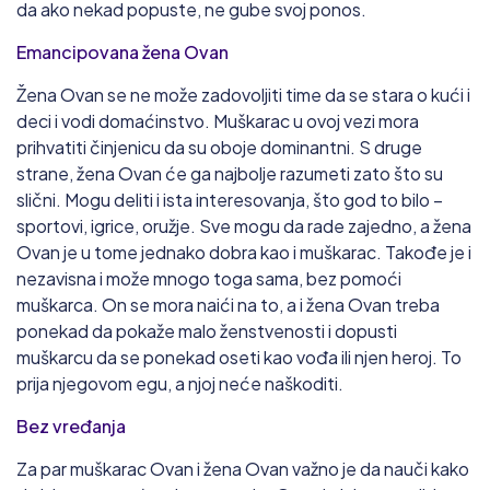
da ako nekad popuste, ne gube svoj ponos.
Emancipovana žena Ovan
Žena Ovan se ne može zadovoljiti time da se stara o kući i
deci i vodi domaćinstvo. Muškarac u ovoj vezi mora
prihvatiti činjenicu da su oboje dominantni. S druge
strane, žena Ovan će ga najbolje razumeti zato što su
slični. Mogu deliti i ista interesovanja, što god to bilo –
sportovi, igrice, oružje. Sve mogu da rade zajedno, a žena
Ovan je u tome jednako dobra kao i muškarac. Takođe je i
nezavisna i može mnogo toga sama, bez pomoći
muškarca. On se mora naići na to, a i žena Ovan treba
ponekad da pokaže malo ženstvenosti i dopusti
muškarcu da se ponekad oseti kao vođa ili njen heroj. To
prija njegovom egu, a njoj neće naškoditi.
Bez vređanja
Za par muškarac Ovan i žena Ovan važno je da nauči kako