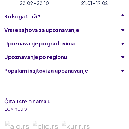
22.09 - 22.10
21.01 - 19.02
Ko koga traži?
Vrste sajtova za upoznavanje
Upoznavanje po gradovima
Upoznavanje po regionu
Popularni sajtovi za upoznavanje
Lust
HousewifeWanted
Čitali ste o nama u
Lovino.rs
Lov.net
Planet Romeo