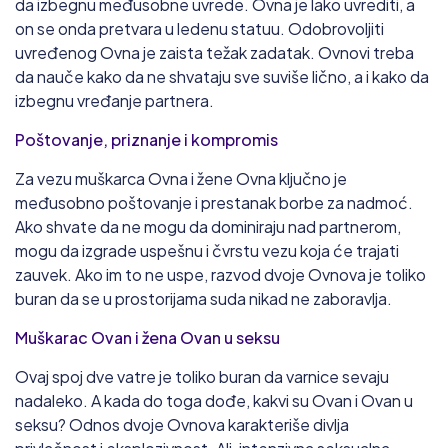
da izbegnu međusobne uvrede. Ovna je lako uvrediti, a
on se onda pretvara u ledenu statuu. Odobrovoljiti
uvređenog Ovna je zaista težak zadatak. Ovnovi treba
da nauče kako da ne shvataju sve suviše lično, a i kako da
izbegnu vređanje partnera.
Poštovanje, priznanje i kompromis
Za vezu muškarca Ovna i žene Ovna ključno je
međusobno poštovanje i prestanak borbe za nadmoć.
Ako shvate da ne mogu da dominiraju nad partnerom,
mogu da izgrade uspešnu i čvrstu vezu koja će trajati
zauvek. Ako im to ne uspe, razvod dvoje Ovnova je toliko
buran da se u prostorijama suda nikad ne zaboravlja.
Muškarac Ovan i žena Ovan u seksu
Ovaj spoj dve vatre je toliko buran da varnice sevaju
nadaleko. A kada do toga dođe, kakvi su Ovan i Ovan u
seksu? Odnos dvoje Ovnova karakteriše divlja