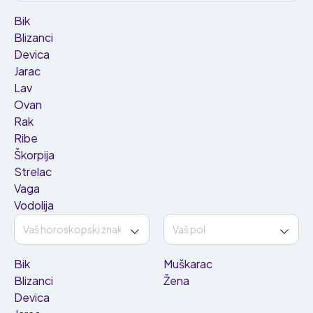
Bik
Blizanci
Devica
Jarac
Lav
Ovan
Rak
Ribe
Škorpija
Strelac
Vaga
Vodolija
Bik
Muškarac
Blizanci
Žena
Devica