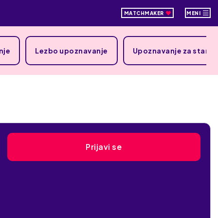
MATCHMAKER
MENI
nje
Lezbo upoznavanje
Upoznavanje za starij
Prijavi se