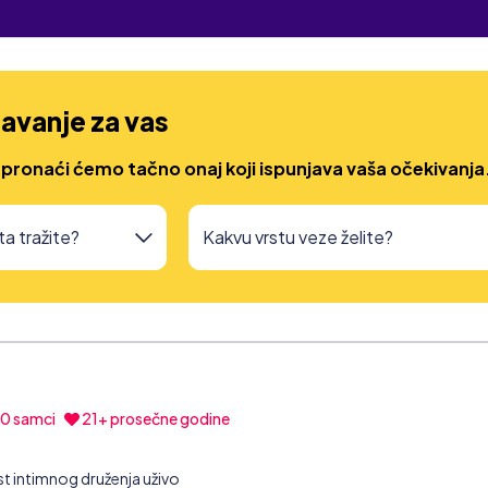
avanje za vas
 pronaći ćemo tačno onaj koji ispunjava vaša očekivanja
00
samci
21+ prosečne godine
 intimnog druženja uživo