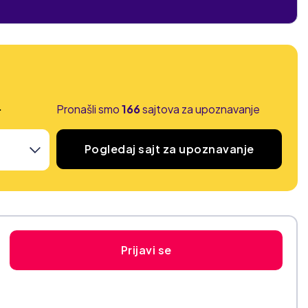
.
Pronašli smo
166
sajtova za upoznavanje
Pogledaj sajt za upoznavanje
Prijavi se