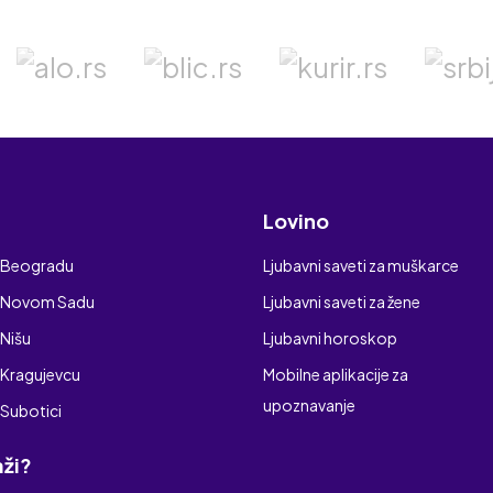
Lovino
 Beogradu
Ljubavni saveti za muškarce
u Novom Sadu
Ljubavni saveti za žene
 Nišu
Ljubavni horoskop
 Kragujevcu
Mobilne aplikacije za
upoznavanje
 Subotici
aži?