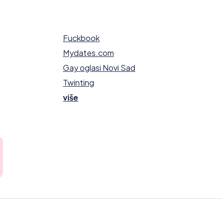
Fuckbook
Mydates.com
Gay oglasi Novi Sad
Twinting
više