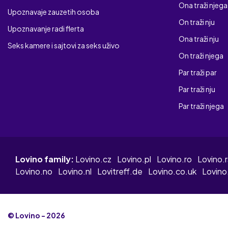
Ona traži njega
Upoznavaje zauzetih osoba
On traži nju
Upoznavanje radi flerta
Ona traži nju
Seks kamere i sajtovi za seks uživo
On traži njega
Par traži par
Par traži nju
Par traži njega
Lovino family:
Lovino.cz
Lovino.pl
Lovino.ro
Lovino.r
Lovino.no
Lovino.nl
Lovitreff.de
Lovino.co.uk
Lovino.
© Lovino - 2026