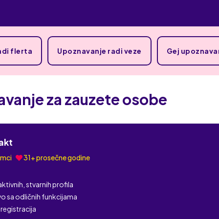
di flerta
Upoznavanje radi veze
Gej upoznava
vanje za zauzete osobe
akt
amci
31+ prosečne godine
 aktivnih, stvarnih profila
vo sa odličnih funkcijama
registracija