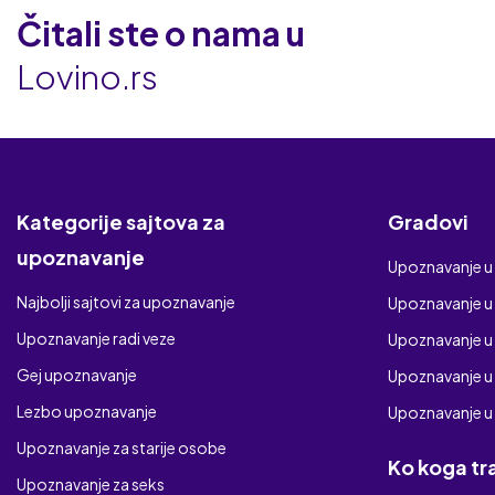
Čitali ste o nama u
Lovino.rs
Kategorije sajtova za
Gradovi
upoznavanje
Upoznavanje u
Najbolji sajtovi za upoznavanje
Upoznavanje 
Upoznavanje radi veze
Upoznavanje u
Gej upoznavanje
Upoznavanje u
Lezbo upoznavanje
Upoznavanje u
Upoznavanje za starije osobe
Ko koga tr
Upoznavanje za seks