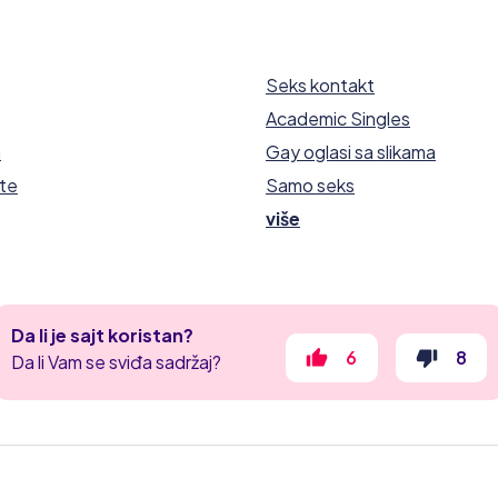
Seks kontakt
Academic Singles
h
Gay oglasi sa slikama
te
Samo seks
više
Da li je sajt koristan?
6
8
Da li Vam se sviđa sadržaj?