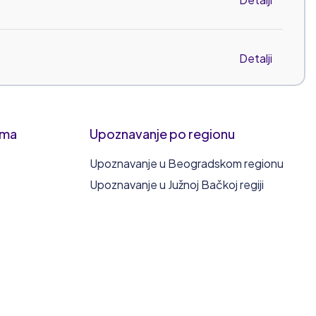
Detalji
Detalji
ima
Upoznavanje po regionu
Upoznavanje u Beogradskom regionu
Detalji
Upoznavanje u Južnoj Bačkoj regiji