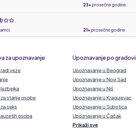
23+
prosečne godine
amci
21+
prosečne godine
ci
20+
prosečne godine
va za upoznavanje
Upoznavanje po gradov
radi veze
Upoznavanje u Beograd
anje
Upoznavanje u Novi Sad
prosečne godine
lezbejka
Upoznavanje u Niš
za starije osobe
Upoznavanje u Kragujevac
za seks
Upoznavanje u Subotica
zauzetih osoba
Upoznavanje u Čačak
Prikaži sve