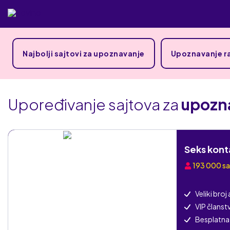
Najbolji sajtovi za upoznavanje
Upoznavanje ra
Upoređivanje sajtova za
upozna
Seks kont
193 000
s
Veliki broj
VIP članst
Besplatna 