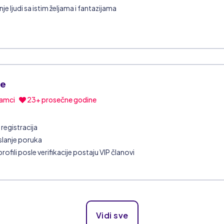
e ljudi sa istim željama i fantazijama
ve
amci
23+ prosečne godine
registracija
 slanje poruka
profili posle verifikacije postaju VIP članovi
Vidi sve