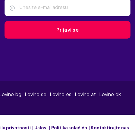
@
Prijavi se
Lovino.bg
Lovino.se
Lovino.es
Lovino.at
Lovino.dk
ila privatnosti
Uslovi
Politika kolačića
Kontaktirajte nas