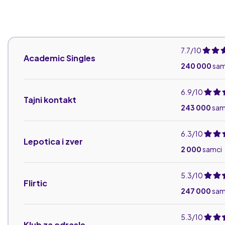
7.7/10
Academic Singles
240 000
sam
6.9/10
Tajni kontakt
243 000
sam
6.3/10
Lepotica i zver
2 000
samci
5.3/10
Flirtic
247 000
sam
5.3/10
Klub za odrasle