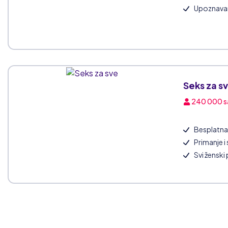
Upoznavanj
Seks za s
240 000
s
Besplatna 
Primanje i
Svi ženski 