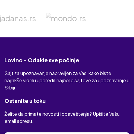
Lovino - Odakle sve počinje
Sajt za upoznavanje napravljen za Vas, kako biste
najlakše videli i uporedili najbolje sajtove za upoznavanje u
Srbiji
Ostanite u toku
Želite da primate novosti i obaveštenja? Upišite Vašu
email adresu.