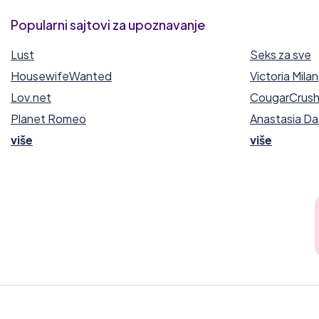
Popularni sajtovi za upoznavanje
Lust
Seks za sve
HousewifeWanted
Victoria Milan
Lov.net
CougarCrus
Planet Romeo
Anastasia Da
više
više