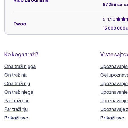
87 256
samci
5.4/10
Twoo
13 000 000
s
5.2/10
Karike
600 000
sam
Ko koga traži?
Vrste sajto
Ona traži njega
Upoznavanje 
2.8/10
Srodne duše
On traži nju
Gej upoznav
samci
Ona traži nju
Upoznavanje 
On traži njega
Upoznavanje 
Par traži par
Upoznavanje 
Par traži nju
Upoznavaje 
Prikaži sve
Prikaži sve