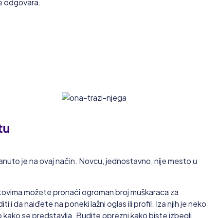
e odgovara.
tu
nuto je na ovaj način. Novcu, jednostavno, nije mesto u
sajtovima možete pronaći ogroman broj muškaraca za
i da naiđete na poneki lažni oglas ili profil. Iza njih je neko
 kako se predstavlja. Budite oprezni kako biste izbegli