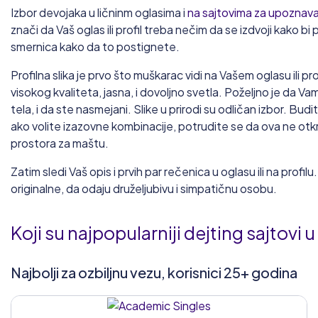
Izbor devojaka u ličninm oglasima i
na sajtovima za upoznav
znači da Vaš oglas ili profil treba nečim da se izdvoji kako bi
smernica kako da to postignete.
Profilna slika je prvo što muškarac vidi na Vašem oglasu ili p
visokog kvaliteta, jasna, i dovoljno svetla. Poželjno je da Va
tela, i da ste nasmejani. Slike u prirodi su odličan izbor. Budi
ako volite izazovne kombinacije, potrudite se da ova ne otkr
prostora za maštu.
Zatim sledi Vaš opis i prvih par rečenica u oglasu ili na profi
originalne, da odaju druželjubivu i simpatičnu osobu.
Koji su najpopularniji dejting sajtovi u 
Najbolji za ozbiljnu vezu, korisnici 25+ godina