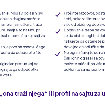
nje. Nisu svi oglasi ni svi
Proširite razgovor, post
e, dok na drugima možete
sebi, pokazati interesova
k na nekima muškarci traže
više od običnog dopisiv
ture. Imajte to na umu pri
Dopisivanje treba da vo
isali o tome šta koji sajt za
se da biste mogli biti d
rizikujete da ostanete pr
, i to je prvo na osnovu čega
dovoljno da odlučite da l
trudite da odaberete što
Ne ograničavajte se na s
čari ličnih oglasa i sajt
ginalan pristup koji se
možete pričati i sa viš
trigirajte ga od početka.
poklonite samo jednom o
e vrste.
ona traži njega“ ili profil na sajtu z