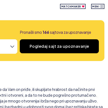
MATCHMAKER
MENI
Pronašli smo
166
sajtova za upoznavanje
Pogledaj sajt za upoznavanje
 da Vam on priđe, ili skupljate hrabrost da načinite prvi
ktni i otvoreni, a da to ne bude pogrešno protumačeno.
ja je mnogo otvorenija i brža nego pri upoznavanju uživo.
i i bezbedni u udobnosti svog doma i bez pritiska birate sa