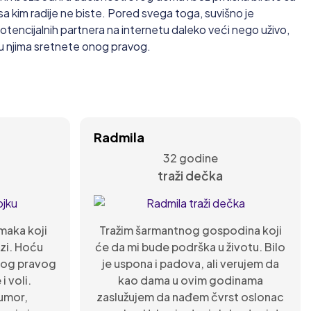
 sa kim radije ne biste. Pored svega toga, suvišno je
otencijalnih partnera na internetu daleko veći nego uživo,
u njima sretnete onog pravog.
Radmila
32 godine
traži dečka
maka koji
Tražim šarmantnog gospodina koji
zi. Hoću
će da mi bude podrška u životu. Bilo
nog pravog
je uspona i padova, ali verujem da
i voli.
kao dama u ovim godinama
humor,
zaslužujem da nađem čvrst oslonac