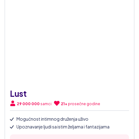
Lust
29 000 000
samci
21+
prosečne godine
Mogućnost intimnog druženja uživo
Upoznavanje ljudi sa istim željama i fantazijama