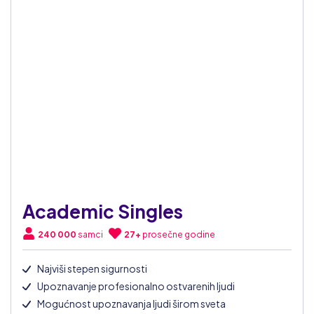
Academic Singles
240 000
samci
27+
prosečne godine
Najviši stepen sigurnosti
Upoznavanje profesionalno ostvarenih ljudi
Mogućnost upoznavanja ljudi širom sveta