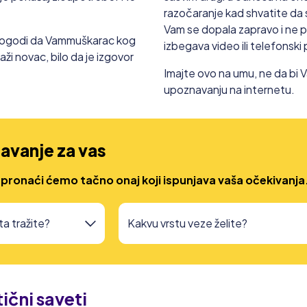
razočaranje kad shvatite da 
Vam se dopala zapravo i ne p
e dogodi da Vammuškarac kog
izbegava video ili telefonski 
aži novac, bilo da je izgovor
Imajte ovo na umu, ne da bi V
upoznavanju na internetu.
avanje za vas
 pronaći ćemo tačno onaj koji ispunjava vaša očekivanja
ični saveti