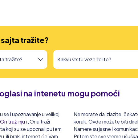
 sajta tražite?
 oglasi na intenetu mogu pomoći
 se i upoznavanje u velikoj
Ne morate da izlazite, čekate
On traži nju
i „Ona traži
korak. Ovde možete biti dire
eta koji su se upoznali putem
Namere su jasne i komunikaci
, ili brak, internet će Vam
Pritom ste sve vreme ušuškan