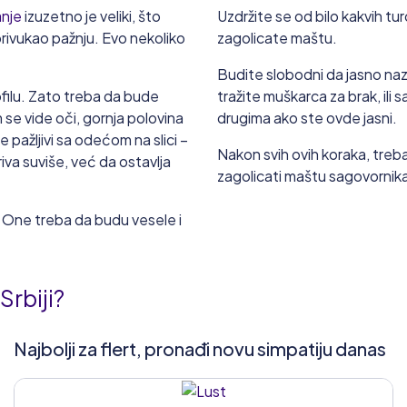
anje
izuzetno je veliki, što
Uzdržite se od bilo kakvih tur
 privukao pažnju. Evo nekoliko
zagolicate maštu.
Budite slobodni da jasno nazn
rofilu. Zato treba da bude
tražite muškarca za brak, ili 
m se vide oči, gornja polovina
drugima ako ste ovde jasni.
te pažljivi sa odećom na slici –
Nakon svih ovih koraka, trebalo 
iva suviše, već da ostavlja
zagolicati maštu sagovornik
lu. One treba da budu vesele i
Srbiji?
Najbolji za flert, pronađi novu simpatiju danas