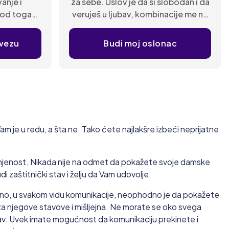
nje i
za sebe. Uslov je da si slobodan i da
i od toga
veruješ u ljubav, kombinacije me ne
da.
zanimaju.
 vezu
Budi moj oslonac
am je u redu, a šta ne. Tako ćete najlakšre izbeći neprijatne
injenost. Nikada nije na odmet da pokažete svoje damske
 zaštitnički stav i želju da Vam udovolje.
no, u svakom vidu komunikacije, neophodno je da pokažete
a njegove stavove i mišljejna. Ne morate se oko svega
 stav. Uvek imate mogućnost da komunikaciju prekinete i