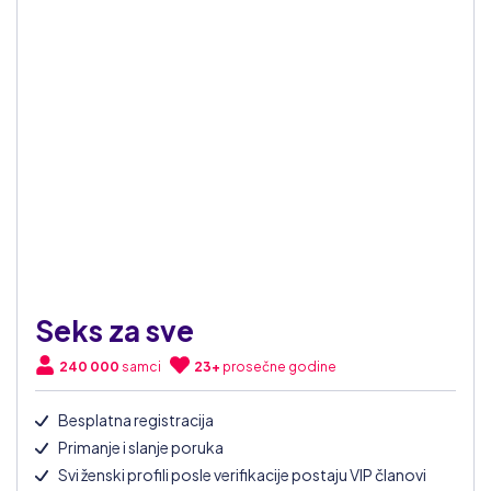
Seks za sve
240 000
samci
23+
prosečne godine
Besplatna registracija
Primanje i slanje poruka
Svi ženski profili posle verifikacije postaju VIP članovi