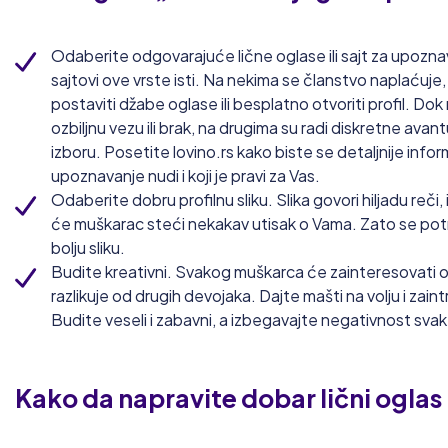
Odaberite odgovarajuće lične oglase ili sajt za upoznava
sajtovi ove vrste isti. Na nekima se članstvo naplaćuj
postaviti džabe oglase ili besplatno otvoriti profil. Do
ozbiljnu vezu ili brak, na drugima su radi diskretne avan
izboru. Posetite lovino.rs kako biste se detaljnije inform
upoznavanje nudi i koji je pravi za Vas.
Odaberite dobru profilnu sliku. Slika govori hiljadu reči
će muškarac steći nekakav utisak o Vama. Zato se po
bolju sliku.
Budite kreativni. Svakog muškarca će zainteresovati ori
razlikuje od drugih devojaka. Dajte mašti na volju i zain
Budite veseli i zabavni, a izbegavajte negativnost svak
Kako da napravite dobar lični oglas „