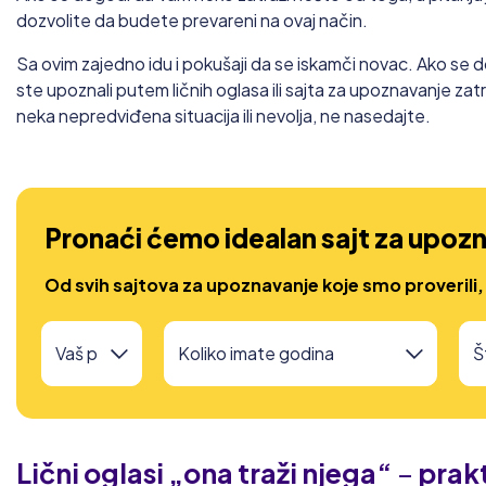
dozvolite da budete prevareni na ovaj način.
Sa ovim zajedno idu i pokušaji da se iskamči novac. Ako s
ste upoznali putem ličnih oglasa ili sajta za upoznavanje zatr
neka nepredviđena situacija ili nevolja, ne nasedajte.
Pronaći ćemo idealan sajt za upozn
Od svih sajtova za upoznavanje koje smo proverili,
Lični oglasi „ona traži njega“
–
prakt