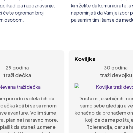
go ikad, pa i upoznavanje.
kim želite da komunicirate, a
aći ćete ogroman broj
napominjati da Vam je izbor p
vom osobom.
pa samim tim i šanse da međ
Koviljka
29 godina
30 godina
traži dečka
traži devojku
 prirodu i volela bih da
Dosta mi je sebičnih mo
dečka koji bi se sa mnom
samo sebe gledaju u ve
sve avanture. Volim šume,
konačno da pronađem o
ra, planine i naravno more.
koji će da me poštuje 
plašiš da staneš uz mene i
Tolerancija, dar za 