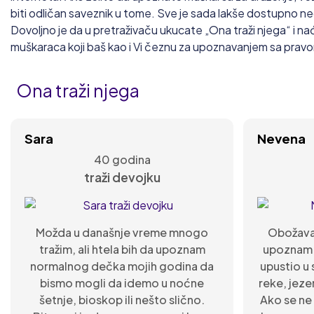
biti odličan saveznik u tome. Sve je sada lakše dostupno ne
Dovoljno je da u pretraživaču ukucate „Ona traži njega“ i n
muškaraca koji baš kao i Vi čeznu za upoznavanjem sa pra
Ona traži njega
Sara
Nevena
40 godina
traži devojku
Možda u današnje vreme mnogo
Obožavam
tražim, ali htela bih da upoznam
upoznam 
normalnog dečka mojih godina da
upustio u 
bismo mogli da idemo u noćne
reke, jeze
šetnje, bioskop ili nešto slično.
Ako se ne 