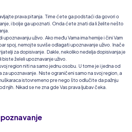
avljajte prava pitanja. Time ćete ga podstaći da govori o
nje, i bolje ga upoznati. Onda ćete znati da li želite nešto
anja.
di upoznavanju uživo. Ako među Vama ima hemije i čini Vam
obar spoj, nemojte suviše odlagati upoznavanje uživo. Inače
ijatelji za dopisivanje. Dakle, nekoliko nedelja dopisivanja je
i biste želeli upoznavanje uživo.
voj region niti na samo jednu osobu. U tome je i jedna od
ova za upoznavanje. Niste ograničeni samo na svoj region, a
e muškaraca istovremeno pre nego što odlučite da pažnju
d njih. Nikad se ne zna gde Vas prava ljubav čeka.
a upoznavanje