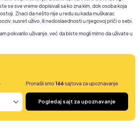
ste se sve vreme dopisivali sa ko zna kim, dok osoba koja
ostoji. Znaci da nešto nije u redu su kada muškarac
poziv, susret uživo, ili nedoslaednosti u njegovoj priči o sebi.
am pokvarilo uživanje, već da biste mogli mirno da uživate u
.
Pronašli smo
166
sajtova za upoznavanje
Pogledaj sajt za upoznavanje