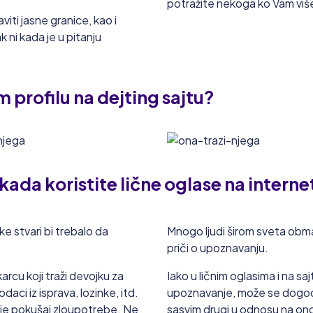
potražite nekoga ko Vam viš
viti jasne granice, kao i
 ni kada je u pitanju
 profilu na dejting sajtu?
 kada koristite lične oglase na interne
ke stvari bi trebalo da
Mnogo ljudi širom sveta obma
priči o upoznavanju.
cu koji traži devojku za
Iako u ličnim oglasima i na 
daci iz isprava, lozinke, itd.
upoznavanje, može se dogoditi 
 je pokušaj zloupotrebe. Ne
sasvim drugi u odnosu na ono