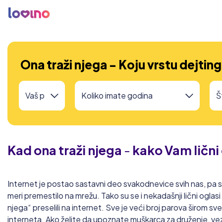
Ona traži njega - Koju vrstu dejting
Kad ona traži njega
-
kako Vam lični
Internet je postao sastavni deo svakodnevice svih nas, pa su
meri premestilo na mrežu. Tako su se i nekadašnji lični oglasi
njega“ preselili na internet. Sve je veći broj parova širom sv
interneta. Ako želite da upoznate muškarca za druženje, vezu