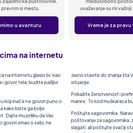
 zajedničke pustolovine,
međusobono poštova
 pravom si mestu.
uvažavanje su mi važnij
kako dečko izgle
enimo u avanturu
Vreme je za pravu
ima na internetu
 na internetu glasio bi: kao
Jasno stavite do znanja šta V
 govor tela, budite pažljivi
situacije.
Pokažite ženstvenost i pref
u koji inače ne govori puno o
manire. To kod muškaraca budi
a kako biste ga bolje
Poštujte sagovornika. Narav
t. Dajte mu priliku da Vas
poštovanje za sagovornika, z
o govori smao o sebi, ne
slagati, ali poštujte svačiji