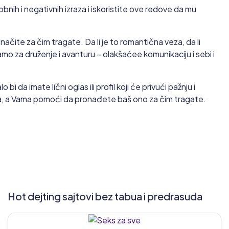
obnih i negativnih izraza i iskoristite ove redove da mu
ačite za čim tragate. Da li je to romantična veza, da li
samo za druženje i avanturu – olakšaćee komunikaciju i sebi i
bi da imate lični oglas ili profil koji će privući pažnju i
a, a Vama pomoći da pronađete baš ono za čim tragate.
Hot dejting sajtovi bez tabua i predrasuda