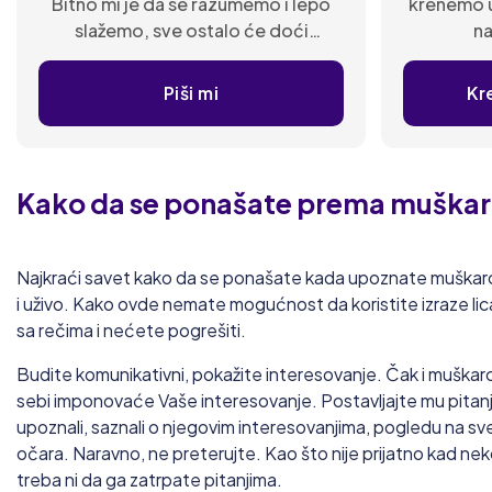
Bitno mi je da se razumemo i lepo
krenemo u
slažemo, sve ostalo će doći
na
vremenom.
Piši mi
Kr
Kako da se ponašate prema
muškarc
Najkraći savet kako da se ponašate kada upoznate muškarca
i uživo. Kako ovde nemate mogućnost da koristite izraze lica i
sa rečima i nećete pogrešiti.
Budite komunikativni, pokažite interesovanje. Čak i muškarc
sebi imponovaće Vaše interesovanje. Postavljajte mu pitanj
upoznali, saznali o njegovim interesovanjima, pogledu na sve
očara. Naravno, ne preterujte. Kao što nije prijatno kad nek
treba ni da ga zatrpate pitanjima.