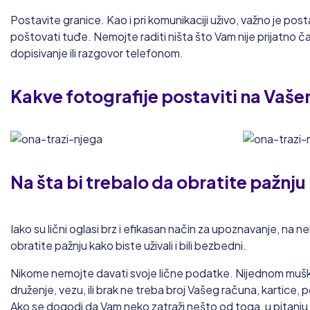
Postavite granice. Kao i pri komunikaciji uživo, važno je posta
poštovati tuđe. Nemojte raditi ništa što Vam nije prijatno čak
dopisivanje ili razgovor telefonom.
Kakve fotografije postaviti
na Vašem
Na šta bi trebalo da obratite pažnju
Iako su lični oglasi brz i efikasan način za upoznavanje, na ne
obratite pažnju kako biste uživali i bili bezbedni.
Nikome nemojte davati svoje lične podatke. Nijednom muškar
druženje, vezu, ili brak ne treba broj Vašeg računa, kartice, po
Ako se dogodi da Vam neko zatraži nešto od toga, u pitanju