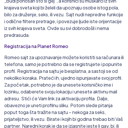
„Budi ponosan što si gej“, a korisnici su muškarci iz svih
krajeva sveta koji bi želeli da upoznaju osobe istog pola,
bilo za druženje, seks, ili vezu. Sajt nudi nepredne funkcije
i odlične filtere pretrage, i povezuje ljude iste orijentacije
iz svih krajeva sveta. Ovde su svi dobrodošli i nema
predrasuda.
Registracija na Planet Romeo
Romeo sajt za upoznavanje možete koristiti sa računara ili
telefona, samo je potrebno da se registrujete i popunite
profil. Registracija na sajtu je besplatna, a sastoji se od
nekoliko koraka. Prateći ih, ujedno ispunjavate svoj profil.
Za početak, potrebno je da unesete korisničko ime i
lozinku, odaberete svoju lokaciju i unesete aktivnu mail
adresu. Stići će Vam link za aktivaciju profila. Dalje,
obavezno je uneti profilnu sliku. Potom slede pitanja
poput toga šta tražite na sajtu – nekoga za seks,
prijateljstvo, ili vezu. Birate i kojih bi godina trebao biti Vaš
partner. Naredni korak je da se izjasnite jeste li gay, bi, ili