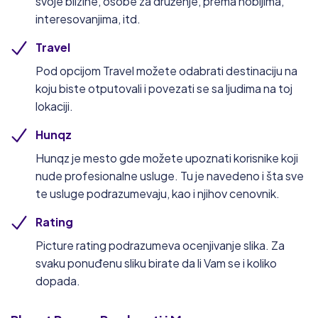
svoje blizine, osobe za druženje, prema hobijima,
interesovanjima, itd.
Travel
Pod opcijom Travel možete odabrati destinaciju na
koju biste otputovali i povezati se sa ljudima na toj
lokaciji.
Hunqz
Hunqz je mesto gde možete upoznati korisnike koji
nude profesionalne usluge. Tu je navedeno i šta sve
te usluge podrazumevaju, kao i njihov cenovnik.
Rating
Picture rating podrazumeva ocenjivanje slika. Za
svaku ponuđenu sliku birate da li Vam se i koliko
dopada.