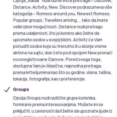
Opcija „Radar“ nudi razne vrste pretrage – Discover,
Distance, Activity, New. Discover podrazumeva više
kategorija – Romeos around you, Newest Romeos,
Popular groups, Travellers arriving... tako da imate
veliki izbor mogućnosti. Distance nudi pretragu
prema udaljenosti, što je korisno ako želite da
upoznate osobe u svojoj blizini. Activitz će Vam
ponuditi osobe koje su trenutno ili u skorije vreme
aktivne na sajtu, dok ćete pod opcijom New pronaći
novoregistrovane članove. Pored svega toga,
dostupna Vam je i klasična, napredna pretraga,
prema kriterijumima kao što su godine, visina, težina,
lokacija, fotografija, kao i preferencije.
Groups
Opcija Groups nudi različite grupe korisnika,
formirane prema interesovanjima. Možete im se
priključiti, u zavisnosti da li želite da upoznate ljude iz