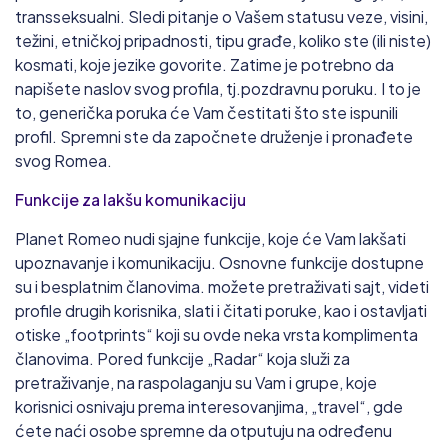
transseksualni. Sledi pitanje o Vašem statusu veze, visini,
težini, etničkoj pripadnosti, tipu građe, koliko ste (ili niste)
kosmati, koje jezike govorite. Zatime je potrebno da
napišete naslov svog profila, tj.pozdravnu poruku. I to je
to, generička poruka će Vam čestitati što ste ispunili
profil. Spremni ste da započnete druženje i pronađete
svog Romea.
Funkcije za lakšu komunikaciju
Planet Romeo nudi sjajne funkcije, koje će Vam lakšati
upoznavanje i komunikaciju. Osnovne funkcije dostupne
su i besplatnim članovima. možete pretraživati sajt, videti
profile drugih korisnika, slati i čitati poruke, kao i ostavljati
otiske „footprints“ koji su ovde neka vrsta komplimenta
članovima. Pored funkcije „Radar“ koja služi za
pretraživanje, na raspolaganju su Vam i grupe, koje
korisnici osnivaju prema interesovanjima, „travel“, gde
ćete naći osobe spremne da otputuju na određenu