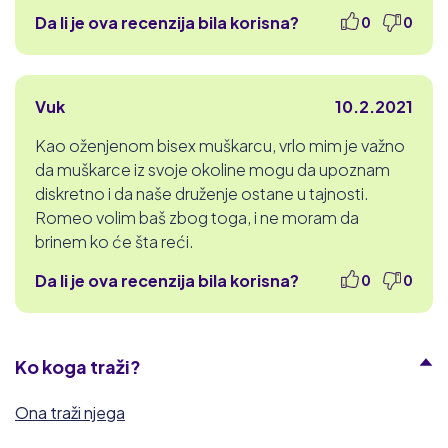
Da li je ova recenzija bila korisna?
0
0
Vuk
10.2.2021
Kao oženjenom bisex muškarcu, vrlo mim je važno
da muškarce iz svoje okoline mogu da upoznam
diskretno i da naše druženje ostane u tajnosti.
Romeo volim baš zbog toga, i ne moram da
brinem ko će šta reći.
Da li je ova recenzija bila korisna?
0
0
Ko koga traži?
Ona traži njega