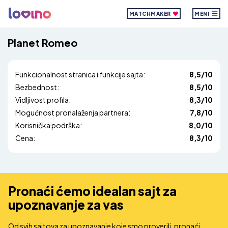
MATCHMAKER
MENI
Planet Romeo
Funkcionalnost stranica i funkcije sajta:
8,5/10
Bezbednost:
8,5/10
Vidljivost profila:
8,3/10
Mogućnost pronalaženja partnera:
7,8/10
Korisnička podrška:
8,0/10
Cena:
8,3/10
Pronaći ćemo idealan sajt za
upoznavanje za vas
Od svih sajtova za upoznavanje koje smo proverili, pronaći