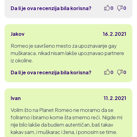
Da li je ova recenzija bila korisna?
0
0
Jakov
16.2.2021
Romeo je savršeno mesto za upoznavanje gay
muškaraca. nikad nisam lakše upoznavao partnere
iz okoline.
Da li je ova recenzija bila korisna?
0
0
Ivan
11.2.2021
Volim što na Planet Romeo ne moramo da se
foliramo i biramo kome šta smemo reći. Nigde mi
nije bilo lakše da budem autentičan, baš takav
kakav sam, i muškarac i žena, i ponosim se time.