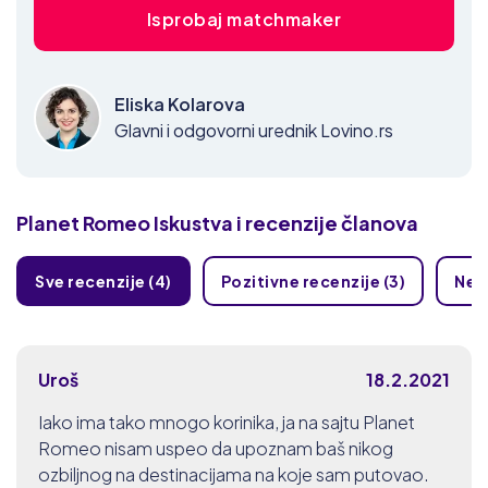
Isprobaj matchmaker
Eliska Kolarova
Glavni i odgovorni urednik Lovino.rs
Planet Romeo
Iskustva i recenzije članova
Sve recenzije (4)
Pozitivne recenzije (3)
Nega
Uroš
18.2.2021
Iako ima tako mnogo korinika, ja na sajtu Planet
Romeo nisam uspeo da upoznam baš nikog
ozbiljnog na destinacijama na koje sam putovao.