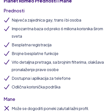
Planet Romeo
Prednosti i Mane
Prednosti
Najveća zajednica gay, trans i bi osoba
Impozantna baza od preko 6 miliona korisnika širom
sveta
Besplatna registracija
Brojne besplatne funkcije
Vrlo detaljna pretraga, sa brojnim filterima, olakšava
pronalaženje prave osobe
Dostupna i aplikacija za telefone
Odlična korisnička podrška
Mane
Može se dogoditi poneki zalutali lažni profil.