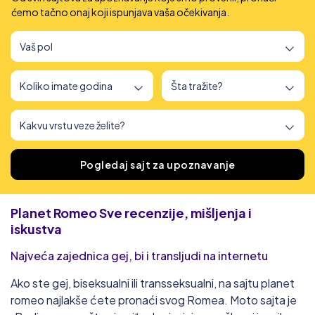
ćemo tačno onaj koji ispunjava vaša očekivanja.
Pronašli smo
166
sajtova za upoznavanje
Pogledaj sajt za upoznavanje
Planet Romeo
Sve recenzije, mišljenja i
iskustva
Najveća zajednica gej, bi i transljudi na internetu
Ako ste gej, biseksualni ili transseksualni, na sajtu planet
romeo najlakše ćete pronaći svog Romea. Moto sajta je