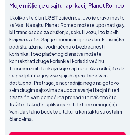
Moje mišljenje o sajtu i aplikaciji Planet Romeo
Ukoliko ste član LGBT zajednice, ovo je pravo mesto
za Vas. Na sajtu Planet Romeo možete upoznati gay,
bi i trans osobe za druženje, seks ili vezu, i to iz svih
krajeva sveta. Sajt je renomiran i pouzdan, korisnička
podrška ažurna i vodi računa o bezbednosti
korisnika. I bez plaćenog članstva možete
kontaktirati druge korisnike i koristiti većinu
fenomenalnih funkcija koje sajt nudi. Ako odlučite da
se pretplatite, još više sjajnih opcija biće Vam
dostupno. Pretraga je naprednija nego na gotovo
svim drugim sajtovima za upoznavanje i brojni filteri
zaista će Vam pomoći da pronađete baš ono što
tražite. Takođe, aplikacija za telefone omogućiće
Vam da stalno budete u toku i u kontaktu sa ostalim
članovima.