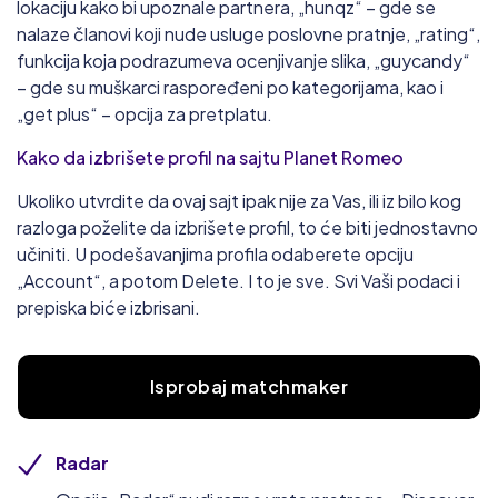
lokaciju kako bi upoznale partnera, „hunqz“ – gde se
nalaze članovi koji nude usluge poslovne pratnje, „rating“,
funkcija koja podrazumeva ocenjivanje slika, „guycandy“
– gde su muškarci raspoređeni po kategorijama, kao i
„get plus“ – opcija za pretplatu.
Kako da izbrišete profil na sajtu Planet Romeo
Ukoliko utvrdite da ovaj sajt ipak nije za Vas, ili iz bilo kog
razloga poželite da izbrišete profil, to će biti jednostavno
učiniti. U podešavanjima profila odaberete opciju
„Account“, a potom Delete. I to je sve. Svi Vaši podaci i
prepiska biće izbrisani.
Isprobaj matchmaker
Radar