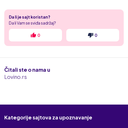
Lust
Da li je sajt koristan?
HousewifeWanted
Da li Vam se sviđa sadržaj?
Lov.net
0
0
Planet Romeo
iDates
Čitali ste o nama u
Klub za odrasle
Lovino.rs
Slatko dejtanje
Gay Serbia
Twoo
Kategorije sajtova za upoznavanje
Seks za sve