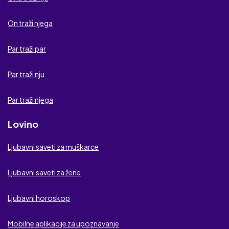
Twinting
On traži njega
Taman za tebe
Par traži par
Asstok
Par traži nju
Brzi spoj
Par traži njega
Tajni kontakt
Lovino
Ljubavna veza
Ljubavni saveti za muškarce
Flirtic
Ljubavni saveti za žene
Elmaz
Ljubavni horoskop
Mobilne aplikacije za upoznavanje