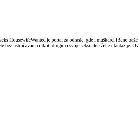
 seks HousewifeWanted je portal za odrasle, gde i muškarci i žene traže 
ete bez ustručavanja otkriti drugima svoje seksualne želje i fantazije. Ov