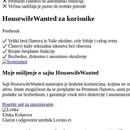
Premium članstvo se automatski obnavlja
Većina sadržaja je porno ili erotske prirode
HousewifeWanted
za korisnike
Prednosti
Veliki broj članova iz Vaše okoline, cele Srbije i celog sveta
Članovi traže seksualna iskustva bez obaveza
Brojne besplatne funkcije
Bezbedno, diskretno i anonimno okruženje
Moje mišljenje o sajtu HousewifeWanted
Sajt HousewifeWanted namenjen je hrabrim korisnicima, kojima ne smeta
aferu. Imate mogućnost da se pretplatite na Premium članstvo, sami pod
podatke na bezbednom, i garantuje visok nivo diskrecije i anonimnost
Posetite sajt za upoznavanje
Eliska Kolarova
Glavni i odgovorni urednik Lovino.rs