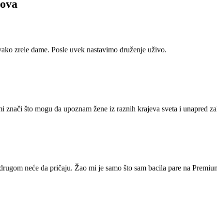
nova
ako zrele dame. Posle uvek nastavimo druženje uživo.
pa mi znači što mogu da upoznam žene iz raznih krajeva sveta i unapred
rugom neće da pričaju. Žao mi je samo što sam bacila pare na Premium