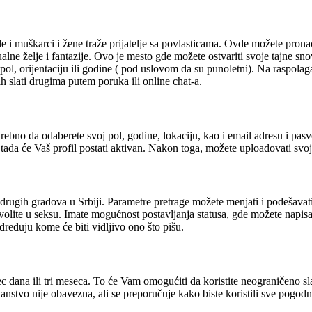
i muškarci i žene traže prijatelje sa povlasticama. Ovde možete pronaći p
lne želje i fantazije. Ovo je mesto gde možete ostvariti svoje tajne sno
na pol, orijentaciju ili godine ( pod uslovom da su punoletni). Na raspo
ih slati drugima putem poruka ili online chat-a.
ebno da odaberete svoj pol, godine, lokaciju, kao i email adresu i pasvo
tada će Vaš profil postati aktivan. Nakon toga, možete uploadovati svoje f
iz drugih gradova u Srbiji. Parametre pretrage možete menjati i podešavati,
a volite u seksu. Imate mogućnost postavljanja statusa, gde možete napi
dređuju kome će biti vidljivo ono što pišu.
 dana ili tri meseca. To će Vam omogućiti da koristite neograničeno sl
anstvo nije obavezna, ali se preporučuje kako biste koristili sve pogo