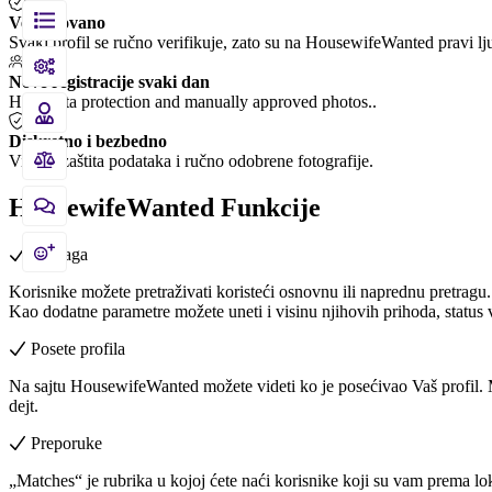
Verifikovano
Svaki profil se ručno verifikuje, zato su na HousewifeWanted pravi lj
Nove registracije svaki dan
High data protection and manually approved photos..
Diskretno i bezbedno
Visoka zaštita podataka i ručno odobrene fotografije.
HousewifeWanted
Funkcije
Pretraga
Korisnike možete pretraživati koristeći osnovnu ili naprednu pretragu. 
Kao dodatne parametre možete uneti i visinu njihovih prihoda, status ve
Posete profila
Na sajtu HousewifeWanted možete videti ko je posećivao Vaš profil. M
dejt.
Preporuke
„Matches“ je rubrika u kojoj ćete naći korisnike koji su vam prema lo