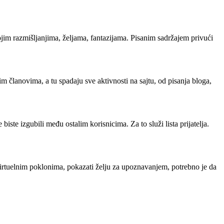
im razmišljanjima, željama, fantazijama. Pisanim sadržajem privući
im članovima, a tu spadaju sve aktivnosti na sajtu, od pisanja bloga,
iste izgubili među ostalim korisnicima. Za to služi lista prijatelja.
 virtuelnim poklonima, pokazati želju za upoznavanjem, potrebno je da