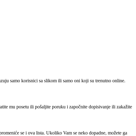
azuju samo korisnici sa slikom ili samo oni koji su trenutno online.
e mu posetu ili pošaljite poruku i započnite dopisivanje ili zakažite
, promeniće se i ova lista. Ukoliko Vam se neko dopadne, možete ga