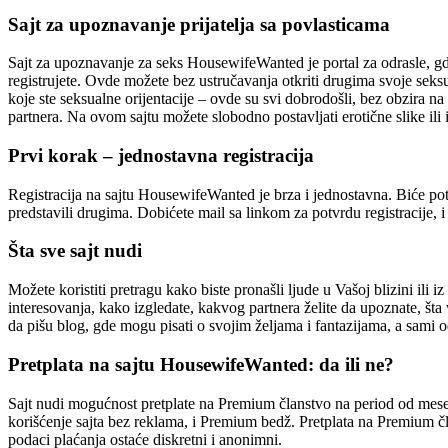
Sajt za upoznavanje prijatelja sa povlasticama
Sajt za upoznavanje za seks HousewifeWanted je portal za odrasle, gde 
registrujete. Ovde možete bez ustručavanja otkriti drugima svoje seksua
koje ste seksualne orijentacije – ovde su svi dobrodošli, bez obzira 
partnera. Na ovom sajtu možete slobodno postavljati erotične slike ili 
Prvi korak – jednostavna registracija
Registracija na sajtu HousewifeWanted je brza i jednostavna. Biće potr
predstavili drugima. Dobićete mail sa linkom za potvrdu registracije, i 
Šta sve sajt nudi
Možete koristiti pretragu kako biste pronašli ljude u Vašoj blizini ili 
interesovanja, kako izgledate, kakvog partnera želite da upoznate, št
da pišu blog, gde mogu pisati o svojim željama i fantazijama, a sami o
Pretplata na sajtu HousewifeWanted: da ili ne?
Sajt nudi mogućnost pretplate na Premium članstvo na period od mesec
korišćenje sajta bez reklama, i Premium bedž. Pretplata na Premium čl
podaci plaćanja ostaće diskretni i anonimni.