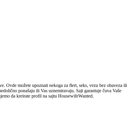
ve. Ovde možete upoznati nekoga za flert, seks, vezu bez obaveza ili
e nedolično ponašaju ili Vas uznemiravaju. Sajt garantuje čuva Vaše
ujemo da kreirate profil na sajtu HousewifeWanted.