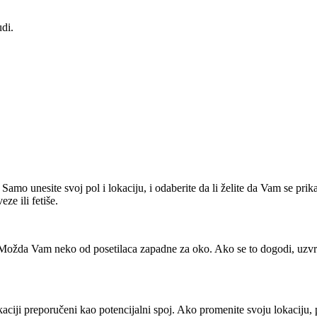
udi.
Samo unesite svoj pol i lokaciju, i odaberite da li želite da Vam se prik
ze ili fetiše.
ožda Vam neko od posetilaca zapadne za oko. Ako se to dogodi, uzvratit
kaciji preporučeni kao potencijalni spoj. Ako promenite svoju lokaciju