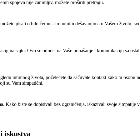
enih spojeva nije zanimljiv, možete proširiti pretragu.
žete pisati o bilo čemu – trenutnim dešavanjima u Vašem životu, svoj
taciji na sajtu. Ovo se odnosi na Vaše ponašanje i komunikaciju sa ostal
ogledu intimnog života, poželećete da sačuvate kontakt kako tu osobu ne b
koji su Vam simpatični.
ma. Kako biste se dopisivali bez ograničenja, iskazivali svoje simpatije
i iskustva