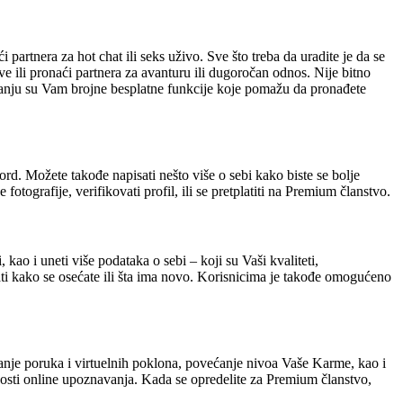
artnera za hot chat ili seks uživo. Sve što treba da uradite je da se
ve ili pronaći partnera za avanturu ili dugoročan odnos. Nije bitno
laganju su Vam brojne besplatne funkcije koje pomažu da pronađete
rd. Možete takođe napisati nešto više o sebi kako biste se bolje
otografije, verifikovati profil, ili se pretplatiti na Premium članstvo.
 kao i uneti više podataka o sebi – koji su Vaši kvaliteti,
sati kako se osećate ili šta ima novo. Korisnicima je takođe omogućeno
anje poruka i virtuelnih poklona, povećanje nivoa Vaše Karme, kao i
dnosti online upoznavanja. Kada se opredelite za Premium članstvo,