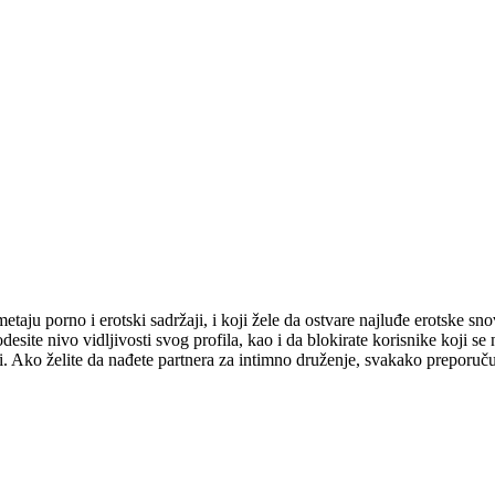
ju porno i erotski sadržaji, i koji žele da ostvare najluđe erotske sno
esite nivo vidljivosti svog profila, kao i da blokirate korisnike koji s
i. Ako želite da nađete partnera za intimno druženje, svakako preporuč