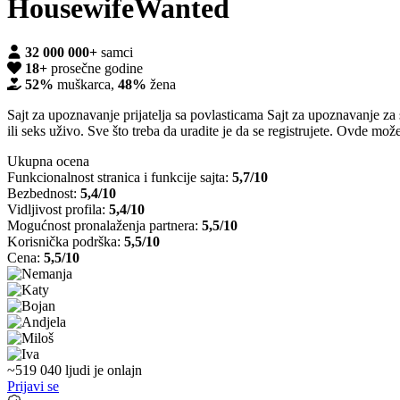
HousewifeWanted
32 000 000+
samci
18+
prosečne godine
52%
muškarca,
48%
žena
Sajt za upoznavanje prijatelja sa povlasticama Sajt za upoznavanje za
ili seks uživo. Sve što treba da uradite je da se registrujete. Ovde mož
Ukupna ocena
Funkcionalnost stranica i funkcije sajta:
5,7/10
Bezbednost:
5,4/10
Vidljivost profila:
5,4/10
Mogućnost pronalaženja partnera:
5,5/10
Korisnička podrška:
5,5/10
Cena:
5,5/10
~
519 040
ljudi je
onlajn
Prijavi se