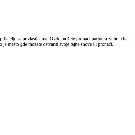
prijatelje sa povlasticama. Ovde možete pronaći partnera za hot chat
o je mesto gde možete ostvariti svoje tajne snove ili pronaći...