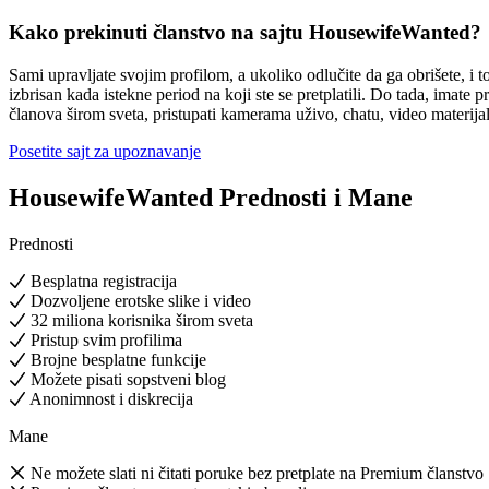
Kako prekinuti članstvo na sajtu HousewifeWanted?
Sami upravljate svojim profilom, a ukoliko odlučite da ga obrišete, i t
izbrisan kada istekne period na koji ste se pretplatili. Do tada, imate p
članova širom sveta, pristupati kamerama uživo, chatu, video materija
Posetite sajt za upoznavanje
HousewifeWanted
Prednosti i Mane
Prednosti
Besplatna registracija
Dozvoljene erotske slike i video
32 miliona korisnika širom sveta
Pristup svim profilima
Brojne besplatne funkcije
Možete pisati sopstveni blog
Anonimnost i diskrecija
Mane
Ne možete slati ni čitati poruke bez pretplate na Premium članstvo