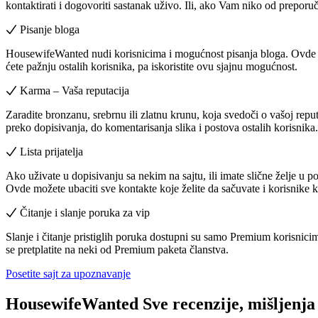
kontaktirati i dogovoriti sastanak uživo. Ili, ako Vam niko od preporuč
Pisanje bloga
HousewifeWanted nudi korisnicima i mogućnost pisanja bloga. Ovde mo
ćete pažnju ostalih korisnika, pa iskoristite ovu sjajnu mogućnost.
Karma – Vaša reputacija
Zaradite bronzanu, srebrnu ili zlatnu krunu, koja svedoči o vašoj repu
preko dopisivanja, do komentarisanja slika i postova ostalih korisnika.
Lista prijatelja
Ako uživate u dopisivanju sa nekim na sajtu, ili imate slične želje u p
Ovde možete ubaciti sve kontakte koje želite da sačuvate i korisnike 
Čitanje i slanje poruka
za vip
Slanje i čitanje pristiglih poruka dostupni su samo Premium korisnici
se pretplatite na neki od Premium paketa članstva.
Posetite sajt za upoznavanje
HousewifeWanted
Sve recenzije, mišljenja 