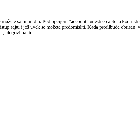
o možete sami uraditi. Pod opcijom “account” unestite captcha kod i klikn
ristup sajtu i još uvek se možete predomisliti. Kada profilbude obrisan, v
lu, blogovima itd.