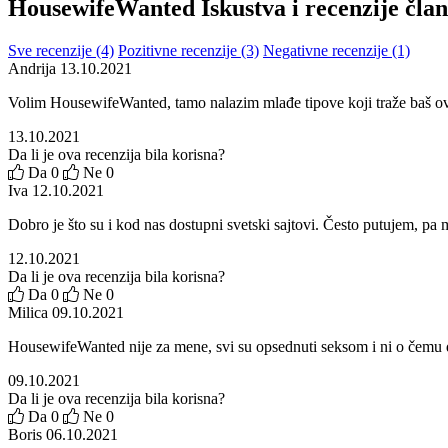
HousewifeWanted
Iskustva i recenzije čla
Sve recenzije (4)
Pozitivne recenzije (3)
Negativne recenzije (1)
Andrija
13.10.2021
Volim HousewifeWanted, tamo nalazim mlađe tipove koji traže baš ov
13.10.2021
Da li je ova recenzija bila korisna?
Da
0
Ne
0
Iva
12.10.2021
Dobro je što su i kod nas dostupni svetski sajtovi. Često putujem, 
12.10.2021
Da li je ova recenzija bila korisna?
Da
0
Ne
0
Milica
09.10.2021
HousewifeWanted nije za mene, svi su opsednuti seksom i ni o čemu d
09.10.2021
Da li je ova recenzija bila korisna?
Da
0
Ne
0
Boris
06.10.2021