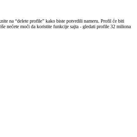
ite na “delete profile” kako biste potvrdili nameru. Profil će biti
iše nećete moći da koristite funkcije sajta - gledati profile 32 miliona