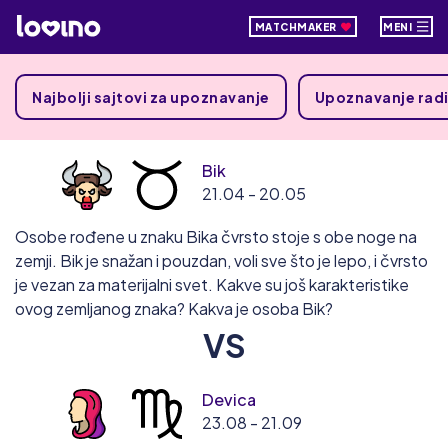
MATCHMAKER
MENI
Najbolji sajtovi za upoznavanje
Upoznavanje radi
Bik
21.04 - 20.05
Osobe rođene u znaku Bika čvrsto stoje s obe noge na
zemji. Bik je snažan i pouzdan, voli sve što je lepo, i čvrsto
je vezan za materijalni svet. Kakve su još karakteristike
ovog zemljanog znaka? Kakva je osoba Bik?
VS
Devica
23.08 - 21.09