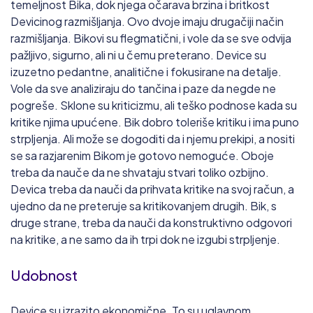
temeljnost Bika, dok njega očarava brzina i britkost
Devicinog razmišljanja. Ovo dvoje imaju drugačiji način
razmišljanja. Bikovi su flegmatični, i vole da se sve odvija
pažljivo, sigurno, ali ni u čemu preterano. Device su
izuzetno pedantne, analitične i fokusirane na detalje.
Vole da sve analiziraju do tančina i paze da negde ne
pogreše. Sklone su kriticizmu, ali teško podnose kada su
kritike njima upućene. Bik dobro toleriše kritiku i ima puno
strpljenja. Ali može se dogoditi da i njemu prekipi, a nositi
se sa razjarenim Bikom je gotovo nemoguće. Oboje
treba da nauče da ne shvataju stvari toliko ozbijno.
Devica treba da nauči da prihvata kritike na svoj račun, a
ujedno da ne preteruje sa kritikovanjem drugih. Bik, s
druge strane, treba da nauči da konstruktivno odgovori
na kritike, a ne samo da ih trpi dok ne izgubi strpljenje.
Udobnost
Device su izrazito ekonomične. To su uglavnom