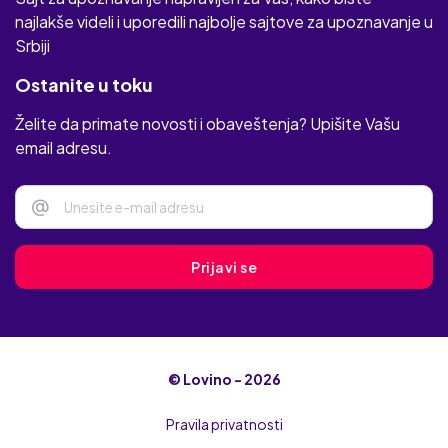
najlakše videli i uporedili najbolje sajtove za upoznavanje u
Srbiji
Ostanite u toku
Želite da primate novosti i obaveštenja? Upišite Vašu
email adresu.
@
Prijavi se
© Lovino - 2026
Pravila privatnosti