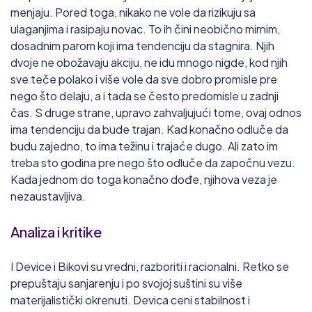
menjaju. Pored toga, nikako ne vole da rizikuju sa
ulaganjima i rasipaju novac. To ih čini neobično mirnim,
dosadnim parom koji ima tendenciju da stagnira. Njih
dvoje ne obožavaju akciju, ne idu mnogo nigde, kod njih
sve teče polako i više vole da sve dobro promisle pre
nego što delaju, a i tada se često predomisle u zadnji
čas. S druge strane, upravo zahvaljujući tome, ovaj odnos
ima tendenciju da bude trajan. Kad konačno odluče da
budu zajedno, to ima težinu i trajaće dugo. Ali zato im
treba sto godina pre nego što odluče da započnu vezu.
Kada jednom do toga konačno dođe, njihova veza je
nezaustavljiva.
Analiza i kritike
I Device i Bikovi su vredni, razboriti i racionalni. Retko se
prepuštaju sanjarenju i po svojoj suštini su više
materijalistički okrenuti. Devica ceni stabilnost i