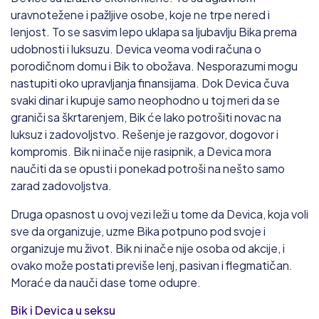
uravnotežene i pažljive osobe, koje ne trpe nered i
lenjost. To se sasvim lepo uklapa sa ljubavlju Bika prema
udobnosti i luksuzu. Devica veoma vodi računa o
porodičnom domu i Bik to obožava. Nesporazumi mogu
nastupiti oko upravljanja finansijama. Dok Devica čuva
svaki dinar i kupuje samo neophodno u toj meri da se
graniči sa škrtarenjem, Bik će lako potrošiti novac na
luksuz i zadovoljstvo. Rešenje je razgovor, dogovor i
kompromis. Bik ni inače nije rasipnik, a Devica mora
naučiti da se opusti i ponekad potroši na nešto samo
zarad zadovoljstva.
Druga opasnost u ovoj vezi leži u tome da Devica, koja voli
sve da organizuje, uzme Bika potpuno pod svoje i
organizuje mu život. Bik ni inače nije osoba od akcije, i
ovako može postati previše lenj, pasivan i flegmatičan.
Moraće da nauči dase tome odupre.
Bik i Devica u seksu