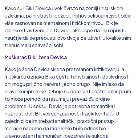
Kako su i Bik i Devica uvek čvrsto na zemlji i nisu skloni
uzletima, pa ni strasti i požudi, i njihov seksualni život biće
više zasnovan na mentalnom i fizičkom nivou. Bik je
daleko strastveniji od Device i ako uspe da i nju opusti i
nauči je da se prepusti, ovo dvoje će uživati u kvalitetnim
trenucima u spavaćoj sobi.
Muškarac Bik i žena Devica
Kako je žena Devica sklona preteranom kritikovanju, a
muškarcu u znaku Bika često fali istrajnost i doslednost,
oni mogu prilično nervirati jedno drugo. Nije im lako da
prave kompromise. Oboje su domišljati i oštroumni, pa im
to može pomoći da razumeju i prevaziđu brojne
probleme. U seksu, Devici je potrebna romantika i
nežnost, dok Bik voli senzualnost i fizički kontakt. U
zajednici će im trebati analitički i praktični pristup,
moraće naporno da rade kako bi im odnos bio
uravnotežen i harmoničan, bez previše sukoba.