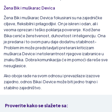
Žena Bik i muškarac Devica
Žena Bik i muškarac Devica fokusirani su na zajedničke
ciljeve, fleksibilni i prilagodljivi. On je iskren i odan, ali i
veoma oprezan i teško poklanja poverenje. Kod žene
Bika ceniće ženstvenost, duhovitost i inteligenciju. Ona
je predana i to ovom paru daje dodatnu stabilnost-
Problem im može predstavljati preterani kriticizam
muškarca Device i netolerantnost njegove izabranice u
znaku Bika. Dobra komunikacija će im pomoći da reše sve
nesuglasice.
Ako oboje rade na svom odnosu i prevazilaze izazove
zajedno, odnos Bika i Device može biti jedno trajno i
stabilno zajedništvo.
Proverite
kako se slažete sa: