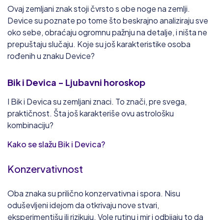
Ovaj zemljani znak stoji čvrsto s obe noge na zemlji.
Device su poznate po tome što beskrajno analiziraju sve
oko sebe, obraćaju ogromnu pažnju na detalje, i ništa ne
prepuštaju slučaju. Koje su još karakteristike osoba
rođenih u znaku Device?
Bik
i Devica
- Ljubavni horoskop
I Bik i Devica su zemljani znaci. To znači, pre svega,
praktičnost. Šta još karakteriše ovu astrološku
kombinaciju?
Kako se slažu Bik i Devica?
Konzervativnost
Oba znaka su prilično konzervativna i spora. Nisu
oduševljeni idejom da otkrivaju nove stvari,
eksperimentišu ili rizikuju. Vole rutinu i mir i odbijaju to da