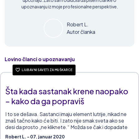
upoznavanju iz moje profesionalne perspektive.
Robert L.
Autor članka
Lovino članci o upoznavanju
LJUBAVNI SAVETI ZA MUŠKARCE
Šta kada sastanak krene naopako
– kako da ga popraviš
I to se dešava. Sastanci imaju element lutrije, nikad ne
znaš tačno kako će biti. I zato nije smak sveta ako se
desi da prosto „ne kliknete.“ Možda se čak i dopadate
jedno drugom, ali sastanak krene po zlu – neko prospe
Robert L. - 07. januar 2020