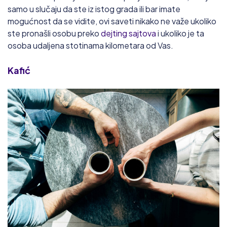
samo u slučaju da ste iz istog grada ili bar imate
mogućnost da se vidite, ovi saveti nikako ne važe ukoliko
ste pronašli osobu preko
dejting sajtova
i ukoliko je ta
osoba udaljena stotinama kilometara od Vas.
Kafić