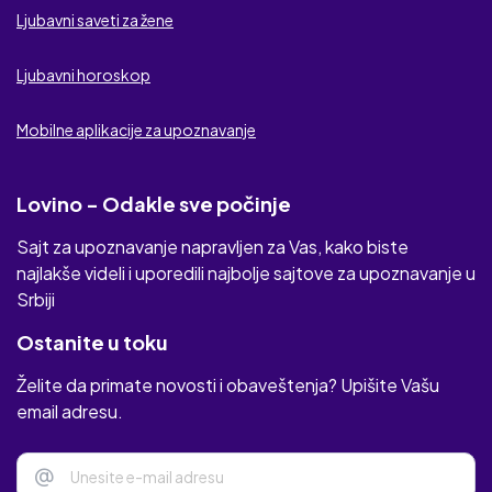
Ljubavni saveti za žene
Elmaz
Ljubavni horoskop
Mobilne aplikacije za upoznavanje
Lovino - Odakle sve počinje
Sajt za upoznavanje napravljen za Vas, kako biste
najlakše videli i uporedili najbolje sajtove za upoznavanje u
Srbiji
Ostanite u toku
Želite da primate novosti i obaveštenja? Upišite Vašu
email adresu.
@