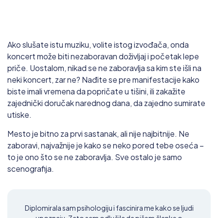
Ako slušate istu muziku, volite istog izvođača, onda
koncert može biti nezaboravan doživljaj i početak lepe
priče. Uostalom, nikad se ne zaboravlja sa kim ste išli na
neki koncert, zar ne? Nađite se pre manifestacije kako
biste imali vremena da popričate u tišini, ili zakažite
zajednički doručak narednog dana, da zajedno sumirate
utiske.
Mesto je bitno za prvi sastanak, ali nije najbitnije. Ne
zaboravi, najvažnije je kako se neko pored tebe oseća –
to je ono što se ne zaboravlja. Sve ostalo je samo
scenografija.
Diplomirala sam psihologiju i fascinira me kako se ljudi
upoznaju. Zato sam odlučila da pišem članke o