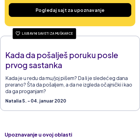
Pogledaj sajt za upoznavanje
LJUBAVNI SAVETI ZA MUŠKARCE
Kada da pošalješ poruku posle
prvog sastanka
Kada je u redu da mu/joj pišem? Da li je sledećeg dana
prerano? Šta da pošaljem, a da ne izgleda očajnički i kao
da ga proganjam?
Natalia S. - 04. januar 2020
Upoznavanje u ovoj oblasti