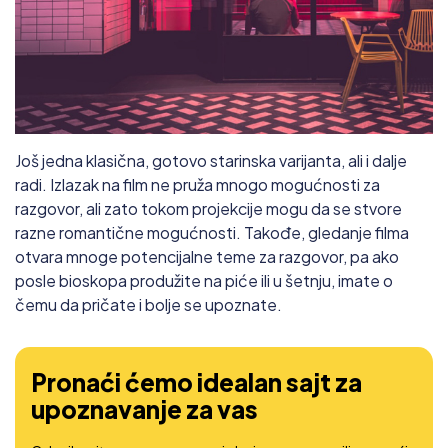
Još jedna klasična, gotovo starinska varijanta, ali i dalje
radi. Izlazak na film ne pruža mnogo mogućnosti za
razgovor, ali zato tokom projekcije mogu da se stvore
razne romantične mogućnosti. Takođe, gledanje filma
otvara mnoge potencijalne teme za razgovor, pa ako
posle bioskopa produžite na piće ili u šetnju, imate o
čemu da pričate i bolje se upoznate.
Pronaći ćemo idealan sajt za
upoznavanje za vas