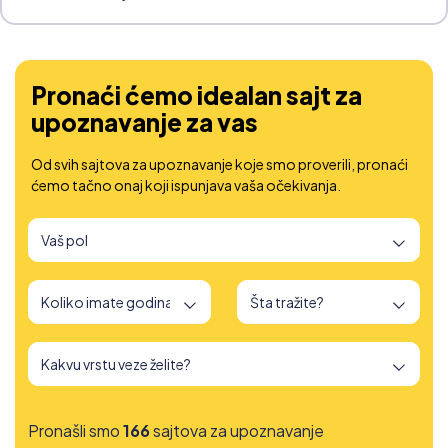
sve po sebi, neko zablokira, ili shvati da još nije preboleo
bivšu, nastanu duge, neprijatne pauze...
Pronaći ćemo idealan sajt za
upoznavanje za vas
Od svih sajtova za upoznavanje koje smo proverili, pronaći
ćemo tačno onaj koji ispunjava vaša očekivanja.
Pronašli smo
166
sajtova za upoznavanje