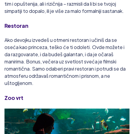
tim i opuštenija, ali i rizičnija – razmisli da li bi se tvojoj
simpatiji to dopalo, ili je više za malo formalniji sastanak.
Restoran
Ako devojku izvedeš u otmeni restoran i učiniš da se
oseća kao princeza, teško će ti odoleti. Ovde možete i
da razgovarate, i da budeš galantan, i da je očaraš
manirima. Bonus, večera uz svetlost sveća je filmski
romantična. Samo odaberi pravi restoran i potrudi se da
atmosferu održavaš romantičnom i prisnom, a ne
uštogljenom.
Zoo vrt