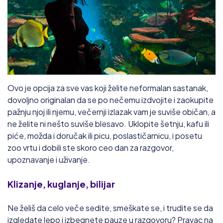
Ovo je opcija za sve vas koji želite neformalan sastanak,
dovoljno originalan da se po nečemu izdvojite i zaokupite
pažnju njoj ili njemu, večernji izlazak vam je suviše običan, a
ne želite ni nešto suviše blesavo. Uklopite šetnju, kafu ili
piće, možda i doručak ili picu, poslastičarnicu, i posetu
zoo vrtu i dobili ste skoro ceo dan za razgovor,
upoznavanje i uživanje.
Klizanje, kuglanje, bilijar
Ne želiš da celo veče sedite, smeškate se, i trudite se da
izgledate lepo i izbegnete pauze u razgovoru? Pravac na