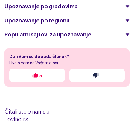
Upoznavanje po gradovima
Upoznavanje po regionu
Popularni sajtovi za upoznavanje
Lust
Da li Vam se dopada članak?
HousewifeWanted
Hvala Vam na Vašem glasu
Lov.net
5
1
Planet Romeo
iDates
Čitali ste o nama u
Klub za odrasle
Lovino.rs
Slatko dejtanje