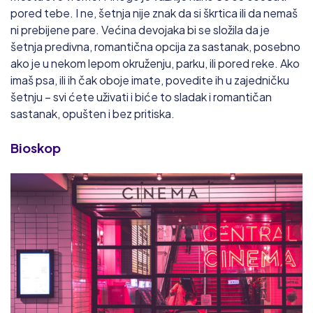
pored tebe. I ne, šetnja nije znak da si škrtica ili da nemaš
ni prebijene pare. Većina devojaka bi se složila da je
šetnja predivna, romantična opcija za sastanak, posebno
ako je u nekom lepom okruženju, parku, ili pored reke. Ako
imaš psa, ili ih čak oboje imate, povedite ih u zajedničku
šetnju – svi ćete uživati i biće to sladak i romantičan
sastanak, opušten i bez pritiska.
Bioskop