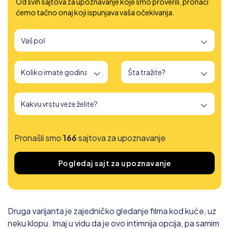
Od svih sajtova za upoznavanje koje smo proverili, pronaći
ćemo tačno onaj koji ispunjava vaša očekivanja.
Pronašli smo
166
sajtova za upoznavanje
Pogledaj sajt za upoznavanje
Druga varijanta je zajedničko gledanje filma kod kuće, uz
neku klopu. Imaj u vidu da je ovo intimnija opcija, pa samim