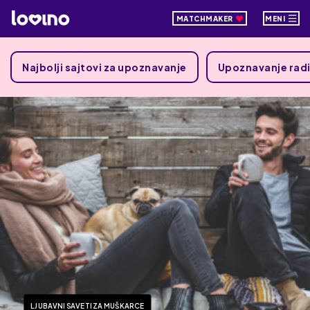
MATCHMAKER
MENI
Najbolji sajtovi za upoznavanje
Upoznavanje radi
LJUBAVNI SAVETI ZA MUŠKARCE