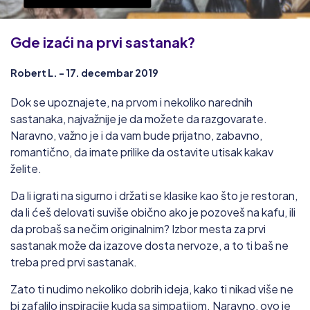
Gde izaći na prvi sastanak?
Robert L. - 17. decembar 2019
Dok se upoznajete, na prvom i nekoliko narednih
sastanaka, najvažnije je da možete da razgovarate.
Naravno, važno je i da vam bude prijatno, zabavno,
romantično, da imate prilike da ostavite utisak kakav
želite.
Da li igrati na sigurno i držati se klasike kao što je restoran,
da li ćeš delovati suviše obično ako je pozoveš na kafu, ili
da probaš sa nečim originalnim? Izbor mesta za prvi
sastanak može da izazove dosta nervoze, a to ti baš ne
treba pred prvi sastanak.
Zato ti nudimo nekoliko dobrih ideja, kako ti nikad više ne
bi zafalilo inspiracije kuda sa simpatijom. Naravno, ovo je