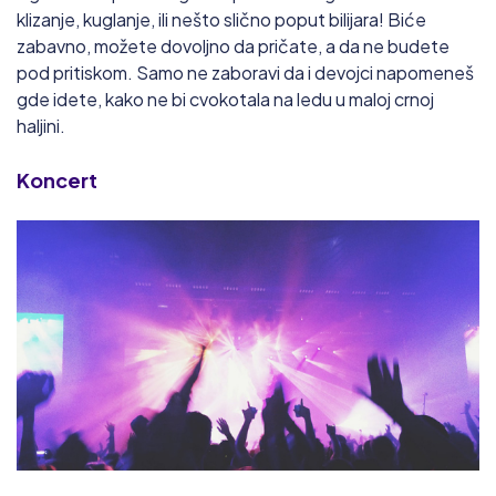
klizanje, kuglanje, ili nešto slično poput bilijara! Biće
zabavno, možete dovoljno da pričate, a da ne budete
pod pritiskom. Samo ne zaboravi da i devojci napomeneš
gde idete, kako ne bi cvokotala na ledu u maloj crnoj
haljini.
Koncert